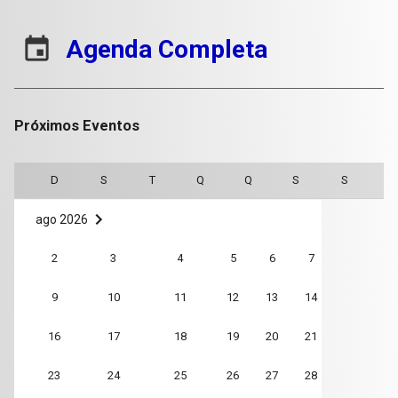
5
6
7
8
9
10
11
insert_invitation
Agenda Completa
12
13
14
15
16
17
18
19
20
21
22
23
24
25
Próximos Eventos
26
27
28
29
30
31
D
S
T
Q
Q
S
S
ago 2026
1
2
3
4
5
6
7
8
9
10
11
12
13
14
15
16
17
18
19
20
21
22
23
24
25
26
27
28
29