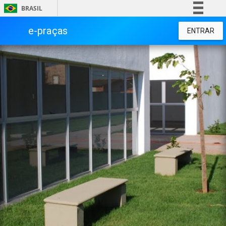
BRASIL
Simplifique!
Comunica BR
Participe
e-praças
ENTRAR
Acesso à informação
Legislação
Canais