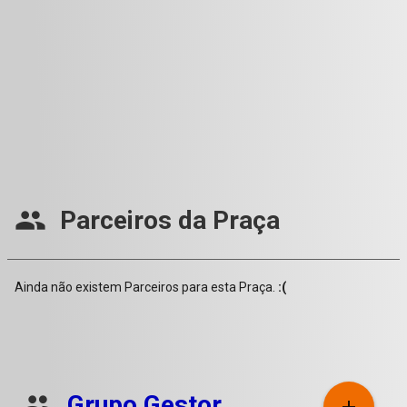
people
Parceiros da Praça
Ainda não existem Parceiros para esta Praça.
:(
group
Grupo Gestor