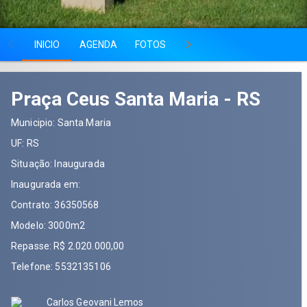
INICIO
INICIO
AGENDA
FOTOS
PARCEIROS
GRUPO GES
AGENDA
Praça Ceus Santa Maria - RS
FOTOS
Municipio:
Santa Maria
PARCEIROS
UF:
RS
Situação:
Inaugurada
GRUPO GESTOR
Inaugurada em:
Contrato:
36350568
RECURSOS HUMANOS
Modelo:
3000m2
mai 2026
1
2
ATORES
Repasse:
R$ 2.020.000,00
Telefone: 5532135106
3
4
5
6
7
8
9
LOCALIZAÇÃO
10
11
12
13
14
15
16
Carlos Geovani Lemos