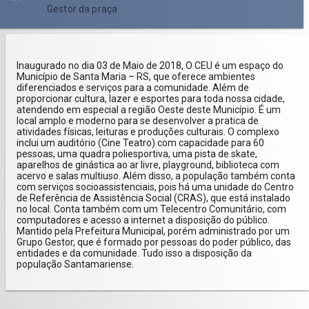
Gestor da praça
17
18
19
20
21
22
23
24
25
26
27
28
29
30
Inaugurado no dia 03 de Maio de 2018, O CEU é um espaço do
Município de Santa Maria – RS, que oferece ambientes
31
diferenciados e serviços para a comunidade. Além de
proporcionar cultura, lazer e esportes para toda nossa cidade,
atendendo em especial a região Oeste deste Município. É um
jun 2026
local amplo e moderno para se desenvolver a pratica de
atividades físicas, leituras e produções culturais. O complexo
inclui um auditório (Cine Teatro) com capacidade para 60
1
2
3
4
5
6
pessoas, uma quadra poliesportiva, uma pista de skate,
aparelhos de ginástica ao ar livre, playground, biblioteca com
7
8
9
10
11
12
13
acervo e salas multiuso. Além disso, a população também conta
com serviços socioassistenciais, pois há uma unidade do Centro
de Referência de Assistência Social (CRAS), que está instalado
14
15
16
17
18
19
20
no local. Conta também com um Telecentro Comunitário, com
computadores e acesso a internet a disposição do público.
Mantido pela Prefeitura Municipal, porém administrado por um
21
22
23
24
25
26
27
Grupo Gestor, que é formado por pessoas do poder público, das
entidades e da comunidade. Tudo isso a disposição da
população Santamariense.
28
29
30
jul 2026
1
2
3
4